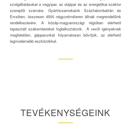
szolgáltatásokat a vegyipar, az olajipar és az energetikai szektor
szereplői számára. Gyártócsarnokaink Százhalombattán és
Ercsiben, összesen 4500 négyzetméteren állnak megrendelőink
rendelkezésére. A közép-magyarországi régióban elérhető
tapasztalt szakembereket foglalkoztatunk. A vevői igényeknek
megfelelően, gépparunkat folyamatosan bővítjük, az elérhető
legmodernebb eszközökkel.
TEVÉKENYSÉGEINK