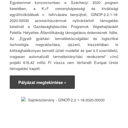
Egyetemmel konzorciumban a Széchenyi 2020 program
keretében, a K+F versenyképességi és kiválósági
együttműködések c. felhívására benyújtott, GINOP-2.2.1-18-
2020-00030 azonosítószámmal nyilvántartott támogatási
kérelmét a Gazdaságfejlesztési Programok Végrehajtásáért
Felelős Helyettes Államtitkárság támogatásra érdemesnek ítélte.
Az „Egyedi gyártási- termeléskiszolgálási és logisztikai
technológia megvalósítása, újszerű, kisszériában is
költséghatékonyan termelő üzleti modellel és ipar 4.0 szemléletű,
magasan automatizált termelésirányítási rendszerrel” című
projekt 618,42 millió Ft vissza nem térítendő Európai Uniós
támogatást kapott.
Pályázat megtekintése »