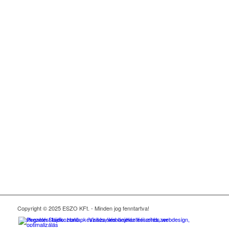
RUGALMAS IDŐBEOSZTÁS
GYORS MUNKAVÉGZÉS
SZABAD GYÁRTÁSI
KAPACITÁS
Copyright © 2025 ESZO KFt. - Minden jog fenntartva!
Adatkezelési tájékoztató
Visszaélés-bejelentési rendszer