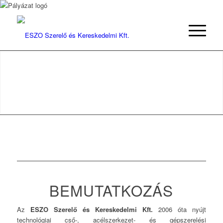
CÉGÜNK LEGFONTOSABB
CÉLKITŰZÉSE A MINŐSÉGI
MUNKAVÉGZÉS
A versenyképesség alapja a hatékonyság mellett a minőségi
munkavégzés.
REFERENCIÁK
AJÁNLATKÉRÉS
BEMUTATKOZÁS
Az
ESZO Szerelő és Kereskedelmi Kft.
2006 óta nyújt
technológiai cső-, acélszerkezet- és gépszerelési